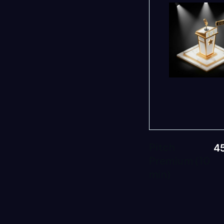
Pitch
4
Premium (10
min)