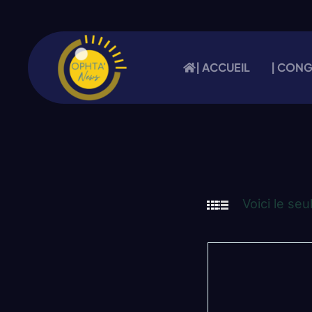
| ACCUEIL
| CON
Voici le seu