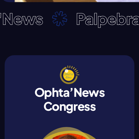
ws
Palpebral'N
Ophta’News
Congress