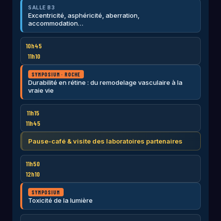
SALLE B3
Excentricité, asphéricité, aberration,
accommodation…
10h45
11h10
SYMPOSIUM · ROCHE
Durabilité en rétine : du remodelage vasculaire à la
vraie vie
11h15
11h45
Pause-café & visite des laboratoires partenaires
11h50
12h10
SYMPOSIUM
Toxicité de la lumière