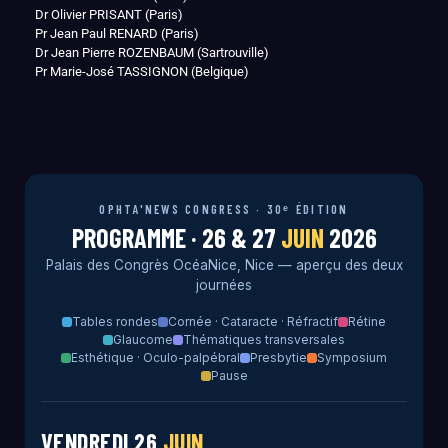
Dr Olivier PRISANT (Paris)
Pr Jean Paul RENARD (Paris)
Dr Jean Pierre ROZENBAUM (Sartrouville)
Pr Marie-José TASSIGNON (Belgique)
OPHTA'NEWS CONGRESS · 30ᵉ ÉDITION
PROGRAMME · 26 & 27
JUIN
2026
Palais des Congrès OcéaNice, Nice — aperçu des deux
journées
Tables rondes
Cornée · Cataracte · Réfractif
Rétine
Glaucome
Thématiques transversales
Esthétique · Oculo-palpébral
Presbytie
Symposium
Pause
VENDREDI 26
JUIN