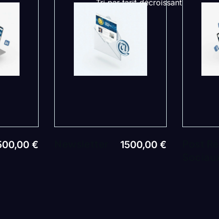
Tri par tarif décroissant
Newsletter
Post R
500,00
€
1500,00
€
Sociau