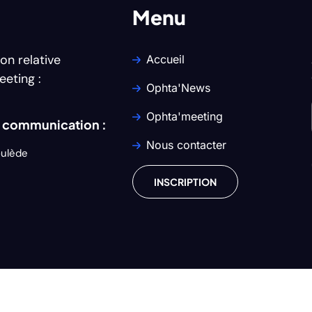
Menu
on relative
Accueil
eeting :
Ophta'News
Ophta'meeting
e communication :
Nous contacter
oulède
INSCRIPTION