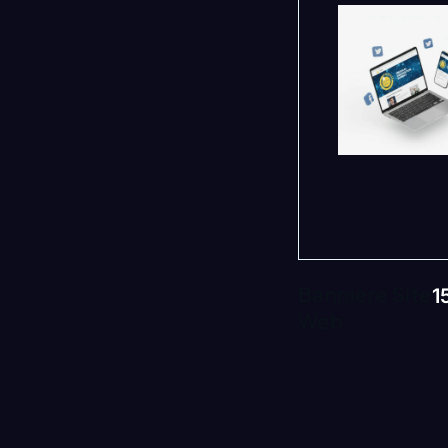
Bannière Site
1
Web