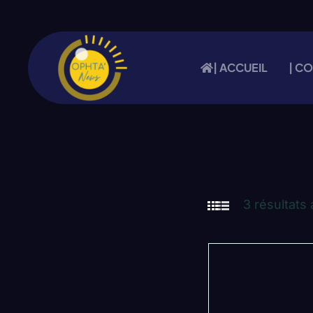
| ACCUEIL
| C
3 résultats 