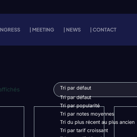
ONGRESS
| MEETING
| NEWS
| CONTACT
Tri par défaut
affichés
Tri par défaut
Tri par popularité
Tri par notes moyennes
Tri du plus récent au plus ancien
Tri par tarif croissant