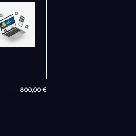
éseaux
800,00
€
x