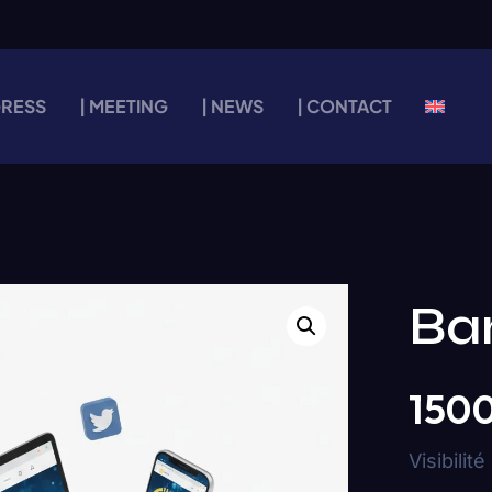
GRESS
| MEETING
| NEWS
| CONTACT
Ba
150
Visibilité