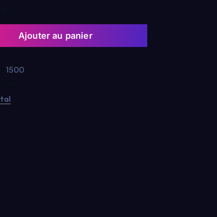
TÉ
Ajouter au panier
1500
:
-BAN
ital