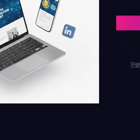
QUANTI
Category
SKU:
DIGI
Tag:
Dig