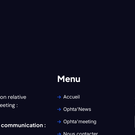
Menu
on relative
Accueil
eeting :
Ophta'News
Ophta'meeting
e communication :
Nous contacter