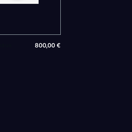
eaux
800,00
€