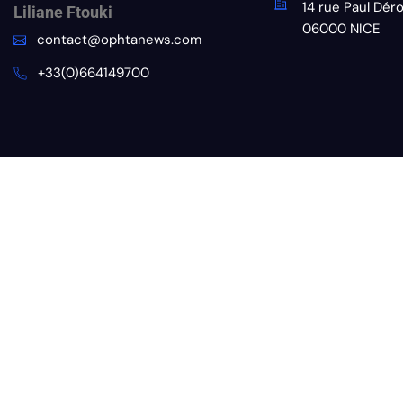
14 rue Paul Dér
Liliane Ftouki
06000 NICE
contact@ophtanews.com
+33(0)664149700