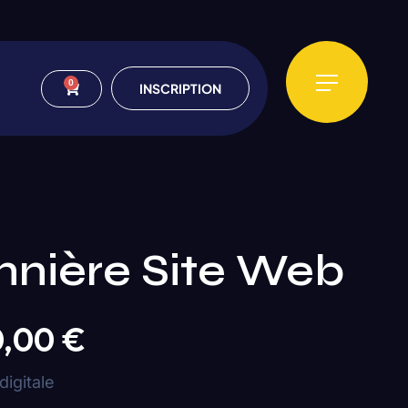
0
INSCRIPTION
nnière Site Web
0,00
€
 digitale